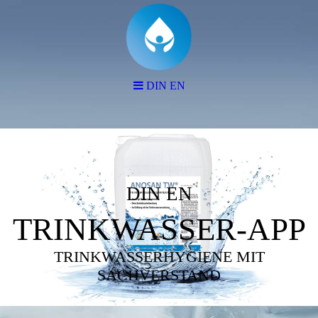
DIN EN
DIN EN
TRINKWASSER-APP
TRINKWASSERHYGIENE MIT
SACHVERSTAND