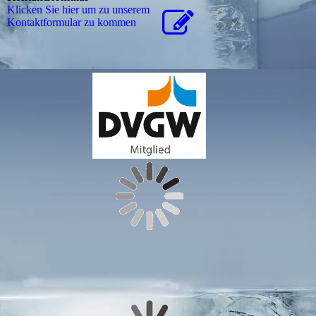
Klicken Sie hier um zu unserem
Kon­takt­for­mu­lar zu kommen