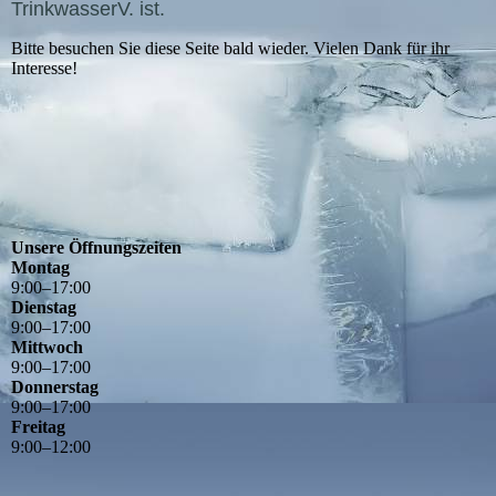
TrinkwasserV. ist.
Bitte besuchen Sie diese Seite bald wieder. Vielen Dank für ihr
Interesse!
Unsere Öffnungszeiten
Montag
9
:
00
–
17
:
00
Dienstag
9
:
00
–
17
:
00
Mittwoch
9
:
00
–
17
:
00
Donnerstag
9
:
00
–
17
:
00
Freitag
9
:
00
–
12
:
00