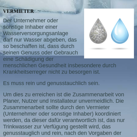
VERMIETER
Der Unternehmer oder
sonstige Inhaber einer
Wasserversorgungsanlage
darf nur Wasser abgeben, das
so beschaffen ist, dass durch
seinen Genuss oder Gebrauch
eine Schädigung der
menschlichen Gesundheit insbesondere durch
Krankheitserreger nicht zu besorgen ist.
Es muss rein und genusstauchlich sein.
Um dies zu erreichen ist die Zusammenarbeit von
Planer, Nutzer und Installateur unvermeidlich. Die
Zusammenarbeit sollte durch den Vermieter
(Unternehmer oder sonstige Inhaber) koordiniert
werden, da dieser dafür verantwortlich ist, das nur
Trinkwasser zur Verfügung gestellt wird, das
genusstauglich und rein, nach den Vorgaben der