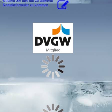
Klicken Sie hier um zu unserem
Kon­takt­for­mu­lar zu kommen