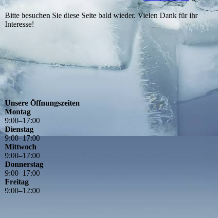
Bitte besuchen Sie diese Seite bald wieder. Vielen Dank für ihr
Interesse!
Unsere Öffnungszeiten
Montag
9
:
00
–
17
:
00
Dienstag
9
:
00
–
17
:
00
Mittwoch
9
:
00
–
17
:
00
Donnerstag
9
:
00
–
17
:
00
Freitag
9
:
00
–
12
:
00