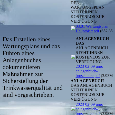
DER
WARTUNGSPLAN
STEHT IHNEN
KOSTENLOS ZUR
VERFÜGUNG
03.01 Wartungsplan-
Hauptblatt.pdf
(652.85
Das Erstellen eines
ANLAGENBUCH
DAS
Wartungsplans und das
ANLAGENBUCH
Führen eines
STEHT IHNEN
KOSTENLOS ZUR
Anlagenbuches
VERFÜGUNG
dokumentieren
2023-02-09-anro-
anlagenbuch-
Maßnahmen zur
broschuere.pdf
(3.93MB
Sicherstellung der
ANLAGENBUCH
DAS ANLAGENBUCH
Trinkwasserqualität und
STEHT IHNEN
sind vorgeschrieben.
KOSTENLOS ZUR
VERFÜGUNG
2023-02-09-anro-
anlagenbuch-
broschuere.pdf
(3.93MB