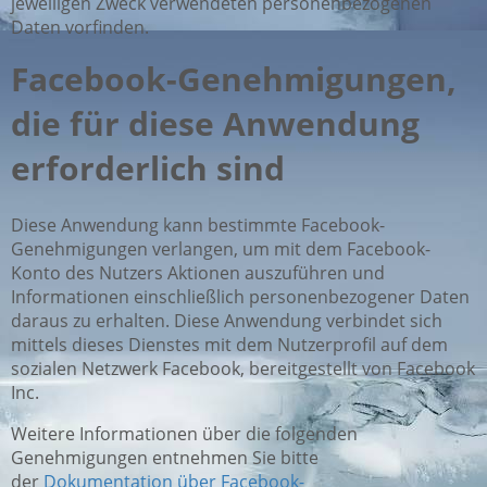
jeweiligen Zweck verwendeten personenbezogenen
Daten vorfinden.
Facebook-Genehmigungen,
die für diese Anwendung
erforderlich sind
Diese Anwendung kann bestimmte Facebook-
Genehmigungen verlangen, um mit dem Facebook-
Konto des Nutzers Aktionen auszuführen und
Informationen einschließlich personenbezogener Daten
daraus zu erhalten. Diese Anwendung verbindet sich
mittels dieses Dienstes mit dem Nutzerprofil auf dem
sozialen Netzwerk Facebook, bereitgestellt von Facebook
Inc.
Weitere Informationen über die folgenden
Genehmigungen entnehmen Sie bitte
der
Dokumentation über Facebook-