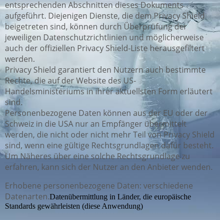
entsprechenden Abschnitten dieses Dokuments
aufgeführt. Diejenigen Dienste, die dem Privacy Shield
beigetreten sind, können durch Überprüfung der
jeweiligen Datenschutzrichtlinien und möglicherweise
auch der offiziellen Privacy Shield-Liste herausgefiltert
werden.
Privacy Shield garantiert den Nutzern auch bestimmte
Rechte, die auf der Website des US-
Handelsministeriums in ihrer aktuellsten Form erläutert
sind.
Personenbezogene Daten können aus der EU oder der
Schweiz in die USA nur an Empfänger übermittelt
werden, die nicht oder nicht mehr Teil von Privacy Shield
sind, wenn eine gültige Rechtsgrundlagen dafür besteht.
Um Näheres über eine solche Rechtsgrundlage zu
erfahren, kann sich der Nutzer an den Anbieter wenden.
Erhobene personenbezogene Daten: verschiedene
Datenarten.
Datenübermittlung in Länder, die europäische
Standards gewährleisten (diese Anwendung)