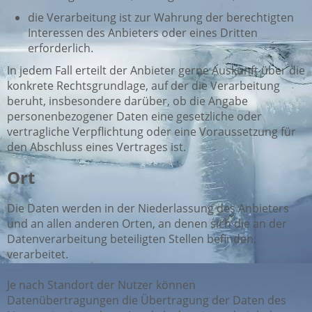
die Verarbeitung ist zur Wahrung der berechtigten
Interessen des Anbieters oder eines Dritten
erforderlich.
In jedem Fall erteilt der Anbieter gerne Auskunft über die
konkrete Rechtsgrundlage, auf der die Verarbeitung
beruht, insbesondere darüber, ob die Angabe
personenbezogener Daten eine gesetzliche oder
vertragliche Verpflichtung oder eine Voraussetzung für
den Abschluss eines Vertrages ist.
Ort
Die Daten werden in der Niederlassung des Anbieters
und an allen anderen Orten, an denen sich die an der
Datenverarbeitung beteiligten Stellen befinden,
verarbeitet.
Je nach Standort der Nutzer können
Datenübertragungen die Übertragung der Daten des