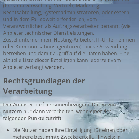
(Personalverwaltung, Vertrieb, Marketing,
Rechtsabteilung, Systemadministratoren) oder extern –
und in dem Fall soweit erforderlich, vom
Verantwortlichen als Auftragsverarbeiter benannt (wie
Anbieter technischer Dienstleistungen,
Zustellunternehmen, Hosting-Anbieter, IT-Unternehmen
oder Kommunikationsagenturen) - diese Anwendung
betreiben und damit Zugriff auf die Daten haben. Eine
aktuelle Liste dieser Beteiligten kann jederzeit vom
Anbieter verlangt werden.
Rechtsgrundlagen der
Verarbeitung
Der Anbieter darf personenbezogene Daten von
Nutzern nur dann verarbeiten, wenn einer der
folgenden Punkte zutrifft:
Die Nutzer haben ihre Einwilligung für einen oder
mehrere bestimmte Zwecke erteilt. Hinweis: In