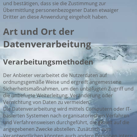
und bestätigen, dass sie die Zustimmung zur
Übermittlung personenbezogener Daten etwaiger
Dritter an diese Anwendung eingeholt haben.
Art und Ort der
Datenverarbeitung
Verarbeitungsmethoden
Der Anbieter verarbeitet die Nutzerdaten auf
ordnungsgemäße Weise und ergreift angemessene
Sicherheitsmaßnahmen, um den unbefugten Zugriff und
die unbefugte Weiterleitung, Veränderung oder
Vernichtung von Daten zu vermeiden.
Die Datenverarbeitung wird mittels Computern oder IT-
basierten Systemen nach organisatorischen Verfahren
und Verfahrensweisen durchgeführt, die gezielt auf die
angegebenen Zwecke abstellen. Zusätzlich zum
Verantwortlichen könnten auch andere Personen intern