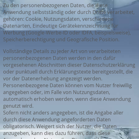
Zu den personenbezogenen Daten, die diese
Anwendung selbstständig oder durch Dritte verarbeitet,
gehören: Cookie, Nutzungsdaten, verschiedene
Datenarten, Eindeutige Gerätekennzeichnung für
Werbung (Google-Werbe-ID oder IDFA, beispielsweise),
Speicherberechtigung und Geografische Position.
Vollständige Details zu jeder Art von verarbeiteten
personenbezogenen Daten werden in den dafür
vorgesehenen Abschnitten dieser Datenschutzerklärung
oder punktuell durch Erklärungstexte bereitgestellt, die
vor der Datenerhebung angezeigt werden.
Personenbezogene Daten können vom Nutzer freiwillig
angegeben oder, im Falle von Nutzungsdaten,
automatisch erhoben werden, wenn diese Anwendung
genutzt wird.
Sofern nicht anders angegeben, ist die Angabe aller
durch diese Anwendung angeforderten Daten
obligatorisch. Weigert sich der Nutzer, die Daten
anzugeben, kann dies dazu führen, dass diese