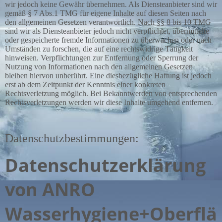
wir jedoch keine Gewähr übernehmen. Als Diensteanbieter sind wir
gemäß § 7 Abs.1 TMG für eigene Inhalte auf diesen Seiten nach
den allgemeinen Gesetzen verantwortlich. Nach §§ 8 bis 10 TMG
sind wir als Diensteanbieter jedoch nicht verpflichtet, übermittelte
oder gespeicherte fremde Informationen zu überwachen oder nach
Umständen zu forschen, die auf eine rechtswidrige Tätigkeit
hinweisen. Verpflichtungen zur Entfernung oder Sperrung der
Nutzung von Informationen nach den allgemeinen Gesetzen
bleiben hiervon unberührt. Eine diesbezügliche Haftung ist jedoch
erst ab dem Zeitpunkt der Kenntnis einer konkreten
Rechtsverletzung möglich. Bei Bekanntwerden von entsprechenden
Rechtsverletzungen werden wir diese Inhalte umgehend entfernen.
Datenschutzbestimmungen:
Datenschutzerklärung
von
ANRO
Wasserhygiene+Oberflä