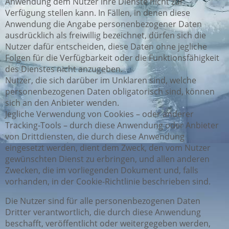
Anwendung dem Nutzer ihre Dienste nicht zur
Verfügung stellen kann. In Fällen, in denen diese
Anwendung die Angabe personenbezogener Daten
ausdrücklich als freiwillig bezeichnet, dürfen sich die
Nutzer dafür entscheiden, diese Daten ohne jegliche
Folgen für die Verfügbarkeit oder die Funktionsfähigkeit
des Dienstes nicht anzugeben.
Nutzer, die sich darüber im Unklaren sind, welche
personenbezogenen Daten obligatorisch sind, können
sich an den Anbieter wenden.
Jegliche Verwendung von Cookies – oder anderer
Tracking-Tools – durch diese Anwendung oder Anbieter
von Drittdiensten, die durch diese Anwendung
eingesetzt werden, dient dem Zweck, den vom Nutzer
gewünschten Dienst zu erbringen, und allen anderen
Zwecken, die im vorliegenden Dokument und, falls
vorhanden, in der Cookie-Richtlinie beschrieben sind.
Die Nutzer sind für alle personenbezogenen Daten
Dritter verantwortlich, die durch diese Anwendung
beschafft, veröffentlicht oder weitergegeben werden,