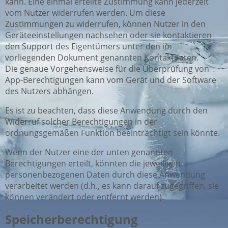
kann. Eine einmal erteilte Zustimmung kann jederzeit
vom Nutzer widerrufen werden. Um diese
Zustimmungen zu widerrufen, können Nutzer in den
Geräteeinstellungen nachsehen oder sie kontaktieren
den Support des Eigentümers unter den im
vorliegenden Dokument genannten Kontaktdaten.
Die genaue Vorgehensweise für die Überprüfung von
App-Berechtigungen kann vom Gerät und der Software
des Nutzers abhängen.
Es ist zu beachten, dass diese Anwendung durch den
Widerruf solcher Berechtigungen in der
ordnungsgemäßen Funktion beeinträchtigt sein könnte.
Wenn der Nutzer eine der unten genannten
Berechtigungen erteilt, könnten die jeweiligen
personenbezogenen Daten durch diese Anwendung
verarbeitet werden (d.h., es kann darauf zugegriffen, sie
können verändert oder entfernt werden).
Speicherberechtigung