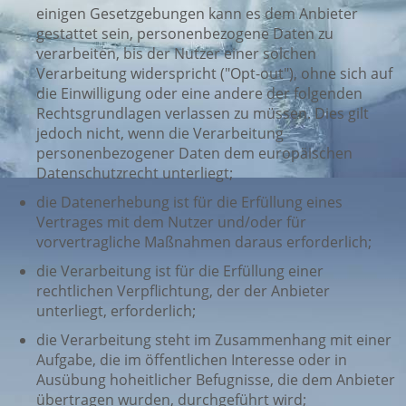
einigen Gesetzgebungen kann es dem Anbieter
gestattet sein, personenbezogene Daten zu
verarbeiten, bis der Nutzer einer solchen
Verarbeitung widerspricht ("Opt-out"), ohne sich auf
die Einwilligung oder eine andere der folgenden
Rechtsgrundlagen verlassen zu müssen. Dies gilt
jedoch nicht, wenn die Verarbeitung
personenbezogener Daten dem europäischen
Datenschutzrecht unterliegt;
die Datenerhebung ist für die Erfüllung eines
Vertrages mit dem Nutzer und/oder für
vorvertragliche Maßnahmen daraus erforderlich;
die Verarbeitung ist für die Erfüllung einer
rechtlichen Verpflichtung, der der Anbieter
unterliegt, erforderlich;
die Verarbeitung steht im Zusammenhang mit einer
Aufgabe, die im öffentlichen Interesse oder in
Ausübung hoheitlicher Befugnisse, die dem Anbieter
übertragen wurden, durchgeführt wird;