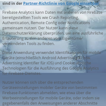
sind in der
Partner-Richtlinie von Google einsehbar
.
Firebase Analytics kann Daten mit anderen von Firebase
bereitgestellten Tools wie Crash Reporting,
Authentication, Remote Config oder Notifications
gemeinsam nutzen. Der Nutzer kann diese
Datenschutzerklärung überprüfen, um eine ausführliche
Erläuterung zu den anderen vom Eigentümer
verwendeten Tools zu finden.
Diese Anwendung verwendet Identifikatoren für mobile
Geräte (einschließlich Android Advertising ID bzw.
Advertising Identifier für iOS) und Cookie-ähnliche
Technologien für die Ausführung des Google Analytics
for Firebase-Dienstes.
Nutzer können sich über die entsprechenden
Geräteeinstellungen mobiler Geräte von bestimmten
Firebase-Funktionen abmelden, wie etwa über die
Werbeeinstellungen für mobile Geräte, oder indem sie
gegebenenfalls den Anweisungen anderer Abschnitte