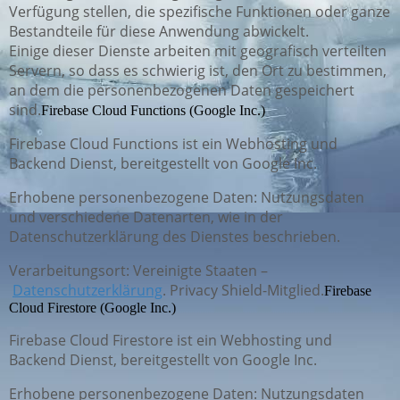
Verfügung stellen, die spezifische Funktionen oder ganze
Bestandteile für diese Anwendung abwickelt.
Einige dieser Dienste arbeiten mit geografisch verteilten
Servern, so dass es schwierig ist, den Ort zu bestimmen,
an dem die personenbezogenen Daten gespeichert
sind.
Firebase Cloud Functions (Google Inc.)
Firebase Cloud Functions ist ein Webhosting und
Backend Dienst, bereitgestellt von Google Inc.
Erhobene personenbezogene Daten: Nutzungsdaten
und verschiedene Datenarten, wie in der
Datenschutzerklärung des Dienstes beschrieben.
Verarbeitungsort: Vereinigte Staaten –
Datenschutzerklärung
. Privacy Shield-Mitglied.
Firebase
Cloud Firestore (Google Inc.)
Firebase Cloud Firestore ist ein Webhosting und
Backend Dienst, bereitgestellt von Google Inc.
Erhobene personenbezogene Daten: Nutzungsdaten