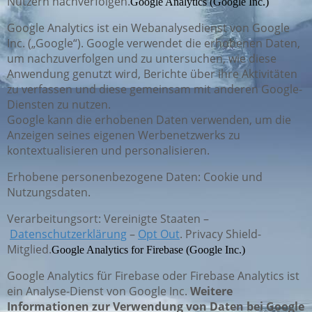
Nutzern nachverfolgen.
Google Analytics (Google Inc.)
Google Analytics ist ein Webanalysedienst von Google
Inc. („Google“). Google verwendet die erhobenen Daten,
um nachzuverfolgen und zu untersuchen, wie diese
Anwendung genutzt wird, Berichte über ihre Aktivitäten
zu verfassen und diese gemeinsam mit anderen Google-
Diensten zu nutzen.
Google kann die erhobenen Daten verwenden, um die
Anzeigen seines eigenen Werbenetzwerks zu
kontextualisieren und personalisieren.
Erhobene personenbezogene Daten: Cookie und
Nutzungsdaten.
Verarbeitungsort: Vereinigte Staaten –
Datenschutzerklärung
–
Opt Out
. Privacy Shield-
Mitglied.
Google Analytics for Firebase (Google Inc.)
Google Analytics für Firebase oder Firebase Analytics ist
ein Analyse-Dienst von Google Inc.
Weitere
Informationen zur Verwendung von Daten bei Google