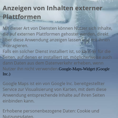
Anzeigen von Inhalten externer
Plattformen
Mit dieser Art von Diensten können Nutzer sich Inhalte,
die auf externen Plattformen gehostet werden, direkt
über diese Anwendung anzeigen lassen und mit ihnen
interagieren.
Falls ein solcher Dienst installiert ist, so kann er für die
Seiten, auf denen er installiert ist, möglicherweise auch
dann Daten aus dem Datenverkehr erheben, wenn
Nutzer ihn nicht verwenden.
Google-Maps-Widget (Google
Inc.)
Google Maps ist ein von Google Inc. bereitgestellter
Service zur Visualisierung von Karten, mit dem diese
Anwendung entsprechende Inhalte auf ihren Seiten
einbinden kann.
Erhobene personenbezogene Daten: Cookie und
Nutzungsdaten.