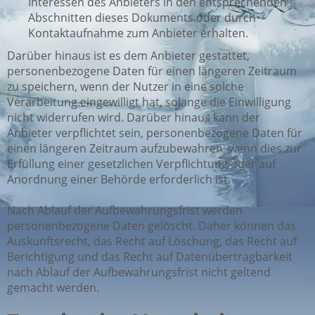
Interessen des Anbieters in den entsprechenden
Abschnitten dieses Dokuments oder durch
Kontaktaufnahme zum Anbieter erhalten.
Darüber hinaus ist es dem Anbieter gestattet,
personenbezogene Daten für einen längeren Zeitraum
zu speichern, wenn der Nutzer in eine solche
Verarbeitung eingewilligt hat, solange die Einwilligung
nicht widerrufen wird. Darüber hinaus kann der
Anbieter verpflichtet sein, personenbezogene Daten für
einen längeren Zeitraum aufzubewahren, wenn dies zur
Erfüllung einer gesetzlichen Verpflichtung oder auf
Anordnung einer Behörde erforderlich ist.
Nach Ablauf der Aufbewahrungsfrist werden
personenbezogene Daten gelöscht. Daher können das
Auskunftsrecht, das Recht auf Löschung, das Recht auf
Berichtigung und das Recht auf Datenübertragbarkeit
nach Ablauf der Aufbewahrungsfrist nicht geltend
gemacht werden.